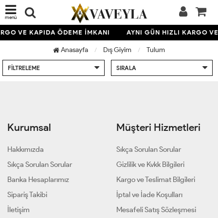
menü
KARGO VE KAPIDA ÖDEME İMKANI
AYNI GÜN HIZLI KARGO V
Anasayfa
Dış Giyim
Tulum
FILTRELEME
SIRALA
Kurumsal
Müşteri Hizmetleri
Hakkımızda
Sıkça Sorulan Sorular
Sıkça Sorulan Sorular
Gizlilik ve Kvkk Bilgileri
Banka Hesaplarımız
Kargo ve Teslimat Bilgileri
Sipariş Takibi
İptal ve İade Koşulları
İletişim
Mesafeli Satış Sözleşmesi