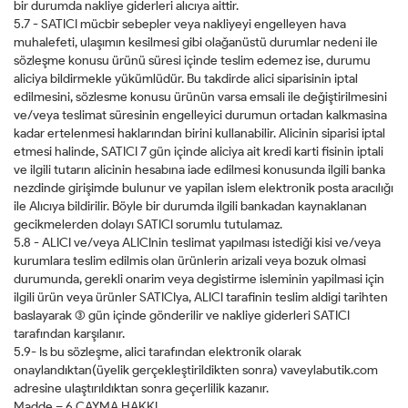
bir durumda nakliye giderleri alıcıya aittir.
5.7 - SATICI mücbir sebepler veya nakliyeyi engelleyen hava
muhalefeti, ulaşımın kesilmesi gibi olağanüstü durumlar nedeni ile
sözleşme konusu ürünü süresi içinde teslim edemez ise, durumu
aliciya bildirmekle yükümlüdür. Bu takdirde alici siparisinin iptal
edilmesini, sözlesme konusu ürünün varsa emsali ile değiştirilmesini
ve/veya teslimat süresinin engelleyici durumun ortadan kalkmasina
kadar ertelenmesi haklarından birini kullanabilir. Alicinin siparisi iptal
etmesi halinde, SATICI 7 gün içinde aliciya ait kredi karti fisinin iptali
ve ilgili tutarın alicinin hesabına iade edilmesi konusunda ilgili banka
nezdinde girişimde bulunur ve yapilan islem elektronik posta aracılığı
ile Alıcıya bildirilir. Böyle bir durumda ilgili bankadan kaynaklanan
gecikmelerden dolayı SATICI sorumlu tutulamaz.
5.8 - ALICI ve/veya ALICInin teslimat yapılması istediği kisi ve/veya
kurumlara teslim edilmis olan ürünlerin arizali veya bozuk olmasi
durumunda, gerekli onarim veya degistirme isleminin yapilmasi için
ilgili ürün veya ürünler SATICIya, ALICI tarafinin teslim aldigi tarihten
baslayarak (3) gün içinde gönderilir ve nakliye giderleri SATICI
tarafından karşılanır.
5.9- Is bu sözleşme, alici tarafından elektronik olarak
onaylandıktan(üyelik gerçekleştirildikten sonra) vaveylabutik.com
adresine ulaştırıldıktan sonra geçerlilik kazanır.
Madde – 6 CAYMA HAKKI