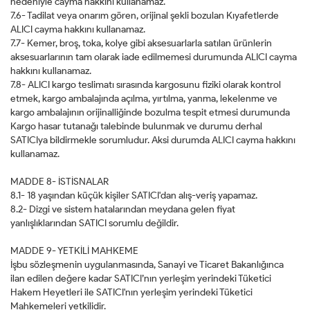
nedeniyle cayma hakkını kullanamaz.
7.6- Tadilat veya onarım gören, orijinal şekli bozulan Kıyafetlerde
ALICI cayma hakkını kullanamaz.
7.7- Kemer, broş, toka, kolye gibi aksesuarlarla satılan ürünlerin
aksesuarlarının tam olarak iade edilmemesi durumunda ALICI cayma
hakkını kullanamaz.
7.8- ALICI kargo teslimatı sırasında kargosunu fiziki olarak kontrol
etmek, kargo ambalajında açılma, yırtılma, yanma, lekelenme ve
kargo ambalajının orijinalliğinde bozulma tespit etmesi durumunda
Kargo hasar tutanağı talebinde bulunmak ve durumu derhal
SATICIya bildirmekle sorumludur. Aksi durumda ALICI cayma hakkını
kullanamaz.
MADDE 8- İSTİSNALAR
8.1- 18 yaşından küçük kişiler SATICI'dan alış-veriş yapamaz.
8.2- Dizgi ve sistem hatalarından meydana gelen fiyat
yanlışlıklarından SATICI sorumlu değildir.
MADDE 9- YETKİLİ MAHKEME
İşbu sözleşmenin uygulanmasında, Sanayi ve Ticaret Bakanlığınca
ilan edilen değere kadar SATICI’nın yerleşim yerindeki Tüketici
Hakem Heyetleri ile SATICI'nın yerleşim yerindeki Tüketici
Mahkemeleri yetkilidir.