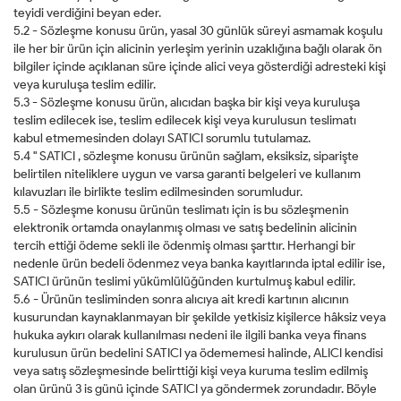
teyidi verdiğini beyan eder.
5.2 - Sözleşme konusu ürün, yasal 30 günlük süreyi asmamak koşulu
ile her bir ürün için alicinin yerleşim yerinin uzaklığına bağlı olarak ön
bilgiler içinde açıklanan süre içinde alici veya gösterdiği adresteki kişi
veya kuruluşa teslim edilir.
5.3 - Sözleşme konusu ürün, alıcıdan başka bir kişi veya kuruluşa
teslim edilecek ise, teslim edilecek kişi veya kurulusun teslimatı
kabul etmemesinden dolayı SATICI sorumlu tutulamaz.
5.4 " SATICI , sözleşme konusu ürünün sağlam, eksiksiz, siparişte
belirtilen niteliklere uygun ve varsa garanti belgeleri ve kullanım
kılavuzları ile birlikte teslim edilmesinden sorumludur.
5.5 - Sözleşme konusu ürünün teslimatı için is bu sözleşmenin
elektronik ortamda onaylanmış olması ve satış bedelinin alicinin
tercih ettiği ödeme sekli ile ödenmiş olması şarttır. Herhangi bir
nedenle ürün bedeli ödenmez veya banka kayıtlarında iptal edilir ise,
SATICI ürünün teslimi yükümlülüğünden kurtulmuş kabul edilir.
5.6 - Ürünün tesliminden sonra alıcıya ait kredi kartının alıcının
kusurundan kaynaklanmayan bir şekilde yetkisiz kişilerce hâksiz veya
hukuka aykırı olarak kullanılması nedeni ile ilgili banka veya finans
kurulusun ürün bedelini SATICI ya ödememesi halinde, ALICI kendisi
veya satış sözleşmesinde belirttiği kişi veya kuruma teslim edilmiş
olan ürünü 3 is günü içinde SATICI ya göndermek zorundadır. Böyle