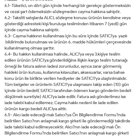
6.1- Tüketici, on dört gün içinde herhangi bir gerekçe göstermeksizin
ve cezai şart ödemeksizin sözleşmeden cayma hakkına sahiptir.
6.2- Taksitli satışlarda ALICI, sözleşme konusu ürünün kendisine veya
gösterdiği adresteki kişi/kuruluşa tesliminden itibaren 7 (yedi) gün
içinde cayma hakkına sahiptir.
6.3- Cayma hakkının kullanılması için bu süre içinde SATICI'ya yazılı
bildirimde bulunulması ve ürünün 6. madde hükümleri çerçevesinde
kullanılmamış olması şarttır.
6.4- Bu hakkın kullanılması halinde, ALICI'ya veya 3.kişiye teslim
edilen ürünün SATICI'ya gönderildiğine ilişkin kargo teslim tutanağı
örneği ile fatura aslının iadesi zorunludur, ayrıca zarar görmemiş
haldeki ürün kutusu, kullanma kılavuzları, aksesuarlar, varsa bahse
konu ürün ile birlikte verilen hediyeler de SATICI?ya ulaştırılmalıdır.
Tüm belgeler ve ürünlerin SATICI?ya ulaşmasını takip eden (10) gün
içinde ürün bedeli( SATICI tarafından ödenen kargo gönderim bedeli
düşülmek suretiyle) ALICI'ya iade edilir. Fatura aslı gönderilmez ise
iade talebi kabul edilemez. Cayma hakkı nedeni ile iade edilen
ürünün kargo bedeli ALICIya aittir.
6.5- Alıcı iade edeceği malı Satıcı?ya Ön Bilgilendirme Formu?nda
belirtilen Satıcı?nın anlaşmalı kargo şirketi ile göndermediği takdirde
iade talebi kabul edilmeyecektir. Alıcı?nın iade edeceği malı Ön
Bilgilendirme Formu?nda belirtilen Satıcı?nın anlaşmalı kargo şirketi