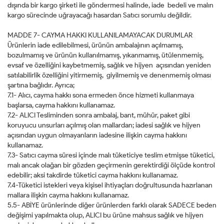
dışında bir kargo şirketi ile göndermesi halinde, iade bedeli ve malın
kargo sürecinde uğrayacağı hasardan Satıcı sorumlu değildir.
MADDE 7- CAYMA HAKKI KULLANILAMAYACAK DURUMLAR
Ürünlerin iade edilebilmesi, ürünün ambalajının açılmamış,
bozulmamış ve ürünün kullanılmamış, yıkanmamış, ütülenmemiş,
evsaf ve özelliğini kaybetmemiş, sağlık ve hijyen açısından yeniden
satılabilirlik özelliğini yitirmemiş, giyilmemiş ve denenmemiş olması
şartına bağlıdır. Ayrıca;
7.1- Alıcı, cayma hakkı sona ermeden önce hizmeti kullanmaya
başlarsa, cayma hakkını kullanamaz.
7.2- ALICI Tesliminden sonra ambalaj, bant, mühür, paket gibi
koruyucu unsurları açılmış olan mallardan; iadesi sağlık ve hijyen
açısından uygun olmayanların iadesine ilişkin cayma hakkını
kullanamaz.
7.3- Satıcı cayma süresi içinde malı tüketiciye teslim etmişse tüketici,
malı ancak olağan bir gözden geçirmenin gerektirdiği ölçüde kontrol
edebilir; aksi takdirde tüketici cayma hakkını kullanamaz.
7.4-Tüketici istekleri veya kişisel ihtiyaçları doğrultusunda hazırlanan
mallara ilişkin cayma hakkını kullanamaz.
5.5- ABİYE ürünlerinde diğer ürünlerden farklı olarak SADECE beden
değişimi yapılmakta olup, ALICI bu ürüne mahsus sağlık ve hijyen