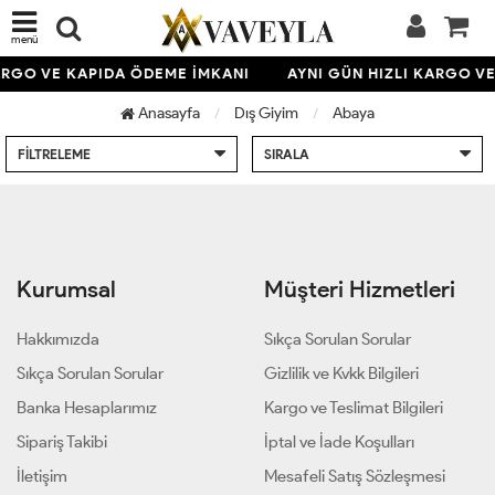
menü
KARGO VE KAPIDA ÖDEME İMKANI
AYNI GÜN HIZLI KARGO V
Anasayfa
Dış Giyim
Abaya
FILTRELEME
SIRALA
Kurumsal
Müşteri Hizmetleri
Hakkımızda
Sıkça Sorulan Sorular
Sıkça Sorulan Sorular
Gizlilik ve Kvkk Bilgileri
Banka Hesaplarımız
Kargo ve Teslimat Bilgileri
Sipariş Takibi
İptal ve İade Koşulları
İletişim
Mesafeli Satış Sözleşmesi