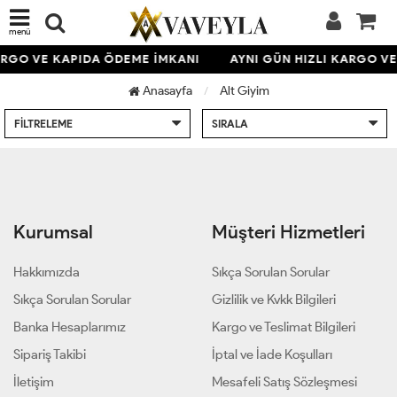
menü
KARGO VE KAPIDA ÖDEME İMKANI
AYNI GÜN HIZLI KARGO V
Anasayfa
Alt Giyim
FILTRELEME
SIRALA
Kurumsal
Müşteri Hizmetleri
Hakkımızda
Sıkça Sorulan Sorular
Sıkça Sorulan Sorular
Gizlilik ve Kvkk Bilgileri
Banka Hesaplarımız
Kargo ve Teslimat Bilgileri
Sipariş Takibi
İptal ve İade Koşulları
İletişim
Mesafeli Satış Sözleşmesi