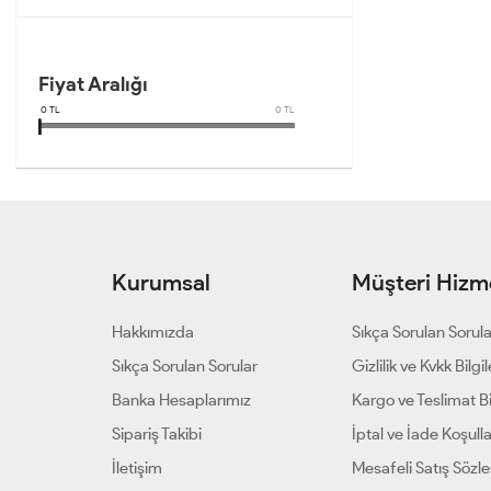
Fiyat Aralığı
0
TL
0
TL
Kurumsal
Müşteri Hizme
Hakkımızda
Sıkça Sorulan Sorul
Sıkça Sorulan Sorular
Gizlilik ve Kvkk Bilgil
Banka Hesaplarımız
Kargo ve Teslimat Bil
Sipariş Takibi
İptal ve İade Koşulla
İletişim
Mesafeli Satış Sözl