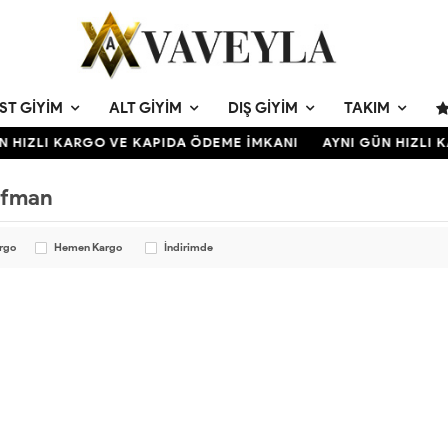
ST GIYIM
ALT GIYIM
DIŞ GIYIM
TAKIM
N HIZLI KARGO VE KAPIDA ÖDEME İMKANI
AYNI GÜN HIZLI 
ofman
argo
Hemen Kargo
İndirimde