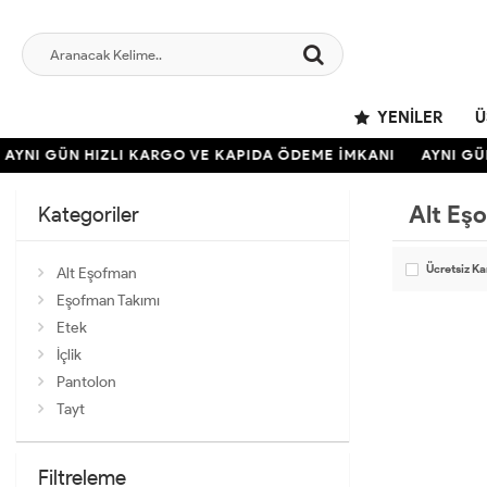
YENILER
Ü
AYNI GÜN HIZLI KARGO VE KAPIDA ÖDEME İMKANI
AYNI GÜ
Alt Eş
Kategoriler
Ücretsiz K
Alt Eşofman
Eşofman Takımı
Etek
İçlik
Pantolon
Tayt
Filtreleme