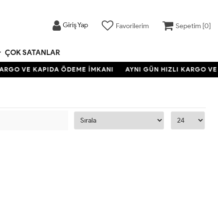
Giriş Yap
Favorilerim
Sepetim [
0
]
ÇOK SATANLAR
KARGO VE KAPIDA ÖDEME İMKANI
AYNI GÜN HIZLI KARGO VE